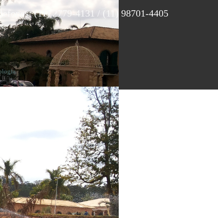
lefones: (11) 2779-4131 / (11) 98701-4405
ologia