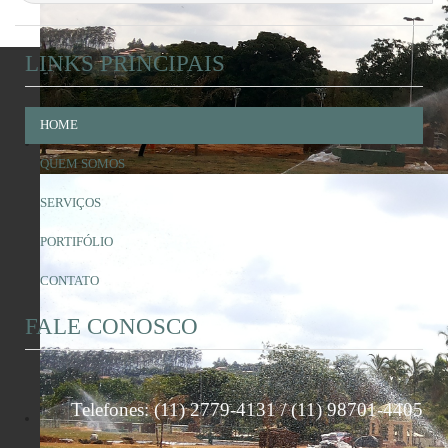
LINKS PRINCIPAIS
HOME
QUEM SOMOS
SERVIÇOS
PORTIFÓLIO
CONTATO
FALE CONOSCO
Telefones: (11) 2779-4131 / (11) 98701-4405